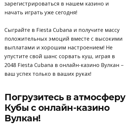
зарегистрироваться в нашем казино и
начать играть уже сегодня!
Сыграйте в Fiesta Cubana и получите массу
положительных эмоций вместе с высокими
выплатами и хорошим настроением! Не
упустите свой шанс сорвать куш, играя в
2048 Fiesta Cubana в онлайн-казино Вулкан –
ваш успех только в ваших руках!
Погрузитесь в атмосферу
Кубы с онлайн-казино
Вулкан!