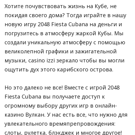
Хотите почувствовать жизнь на Кубе, не
покидая своего дома? Тогда играйте в нашу
новую игру 2048 Fiesta Cubana на деньги и
погрузитесь в атмосферу жаркой Кубы. Мы
создали уникальную атмосферу с помощью
великолепной графики и зажигательной
музыки,
casino izzi зеркало
чтобы вы могли
ощутить дух этого карибского острова.
Но это далеко не все! Вместе с игрой 2048
Fiesta Cubana вы получаете доступ к
огромному выбору других игр в онлайн-
казино Вулкан. У нас есть все, что нужно для
увлекательного времяпрепровождения:
слоты, рулетка, блэкджек и многое другое!