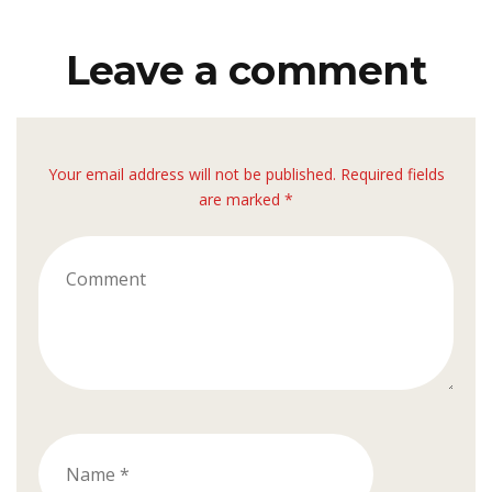
Leave a comment
Your email address will not be published. Required fields
are marked *