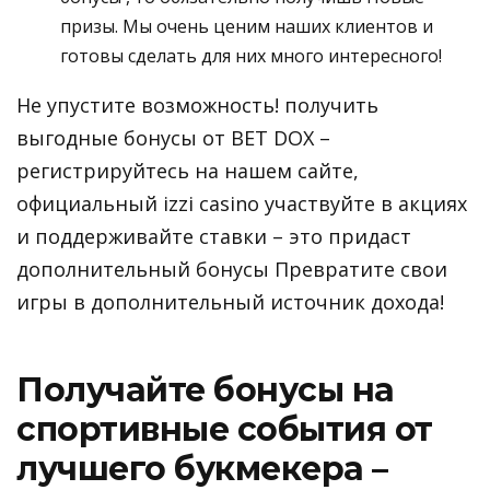
призы. Мы очень ценим наших клиентов и
готовы сделать для них много интересного!
Не упустите возможность! получить
выгодные бонусы от BET DOX –
регистрируйтесь на нашем сайте,
официальный izzi casino участвуйте в акциях
и поддерживайте ставки – это придаст
дополнительный бонусы Превратите свои
игры в дополнительный источник дохода!
Получайте бонусы на
спортивные события от
лучшего букмекера –