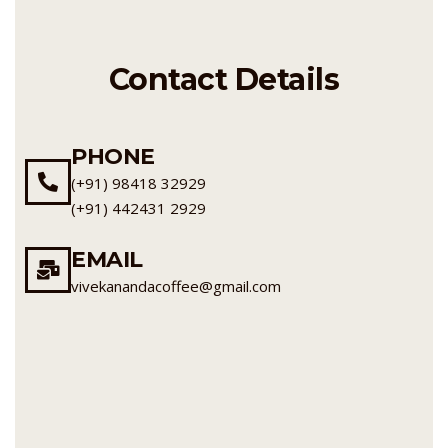
Contact Details
PHONE
(+91) 98418 32929
(+91) 442431 2929
EMAIL
vivekanandacoffee@gmail.com