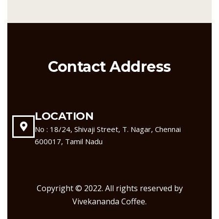
Contact Address
LOCATION
No : 18/24, Shivaji Street, T. Nagar, Chennai
600017, Tamil Nadu
Copyright © 2022. All rights reserved by
Vivekananda Coffee.