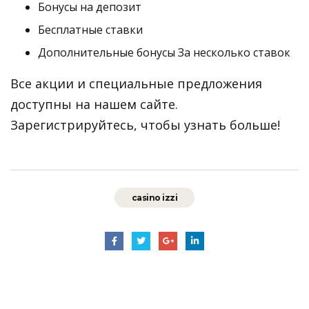
Бонусы на депозит
Бесплатные ставки
Дополнительные бонусы За несколько ставок
Все акции и специальные предложения
доступны на нашем сайте.
Зарегистрируйтесь, чтобы узнать больше!
casino izzi