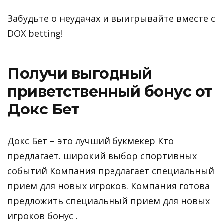
Забудьте о неудачах и выигрывайте вместе с
DOX betting!
Получи выгодный
приветственный бонус от
Докс Бет
Докс Бет – это лучший букмекер Кто
предлагает. широкий выбор спортивных
событий Компания предлагает специальный
прием для новых игроков. Компания готова
предложить специальный прием для новых
игроков бонус .