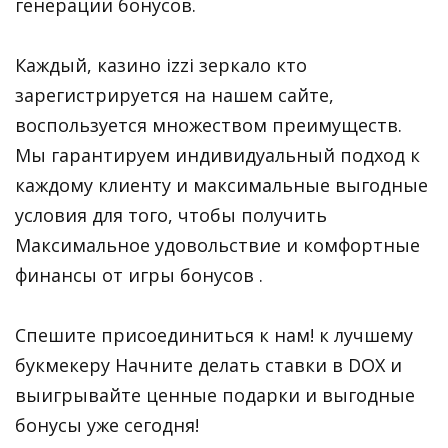
генерации бонусов.
Каждый, казино izzi зеркало кто
зарегистрируется на нашем сайте,
воспользуется множеством преимуществ.
Мы гарантируем индивидуальный подход к
каждому клиенту и максимальные выгодные
условия для того, чтобы получить
Максимальное удовольствие и комфортные
финансы от игры бонусов .
Спешите присоединиться к нам! к лучшему
букмекеру Начните делать ставки в DOX и
выигрывайте ценные подарки и выгодные
бонусы уже сегодня!